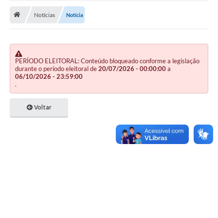
Notícias
Notícia
Publicações
A Prefeitura
A Nossa Cidade
PERÍODO ELEITORAL: Conteúdo bloqueado conforme a legislação
durante o período eleitoral de
20/07/2026 - 00:00:00
a
Mapa do Site
06/10/2026 - 23:59:00
.
Ouvidoria
Voltar
SIC
Legislação
Notícias
Formulários
Conselho Tutelar.
Carta de Serviços