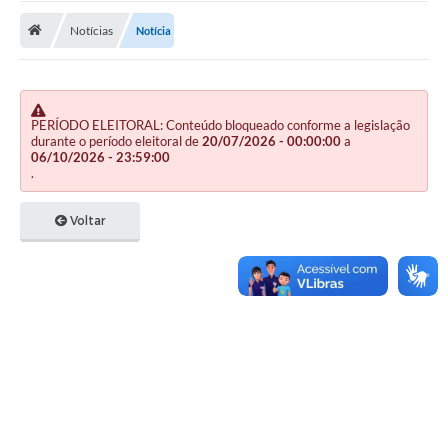
Notícias
Notícia
Publicações
A Prefeitura
A Nossa Cidade
PERÍODO ELEITORAL: Conteúdo bloqueado conforme a legislação
durante o período eleitoral de
20/07/2026 - 00:00:00
a
Mapa do Site
06/10/2026 - 23:59:00
.
Ouvidoria
Voltar
SIC
Legislação
Notícias
Formulários
Conselho Tutelar.
Carta de Serviços