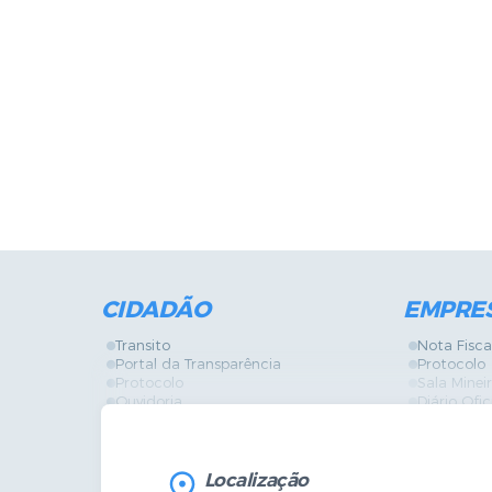
CIDADÃO
EMPRE
Transito
Nota Fisca
Portal da Transparência
Protocolo
Protocolo
Sala Mine
Ouvidoria
Diário Ofic
Vigilância Sanitária
Certidões
SIC
IPTU
IPTU
Licença de
Legislação
Licitações
Localização