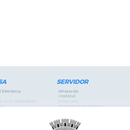
SA
SERVIDOR
l Eletrônica
Protocolo
WebMail
ira do Empreendedor
Help Desk
ial
Informe de rendimento
Contracheque
Formulários
 Localização
GPI
Diário Oficial