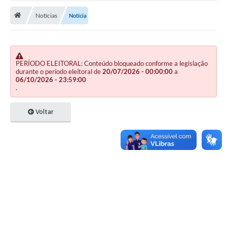
Notícias
Notícia
Publicações
A Prefeitura
A Nossa Cidade
PERÍODO ELEITORAL: Conteúdo bloqueado conforme a legislação
durante o período eleitoral de
20/07/2026 - 00:00:00
a
Mapa do Site
06/10/2026 - 23:59:00
.
Ouvidoria
Voltar
SIC
Legislação
Notícias
Formulários
Conselho Tutelar.
Carta de Serviços