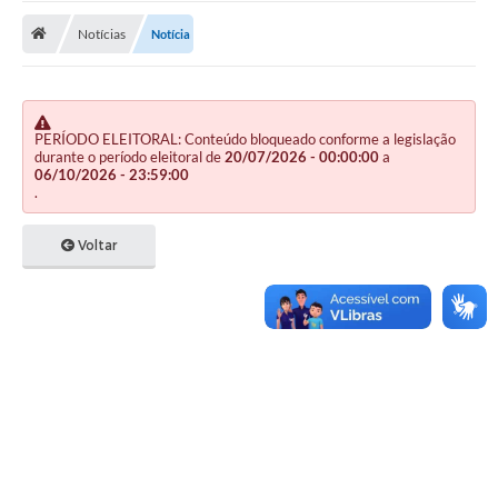
Notícias
Notícia
Publicações
A Prefeitura
A Nossa Cidade
PERÍODO ELEITORAL: Conteúdo bloqueado conforme a legislação
durante o período eleitoral de
20/07/2026 - 00:00:00
a
Mapa do Site
06/10/2026 - 23:59:00
.
Ouvidoria
Voltar
SIC
Legislação
Notícias
Formulários
Conselho Tutelar.
Carta de Serviços