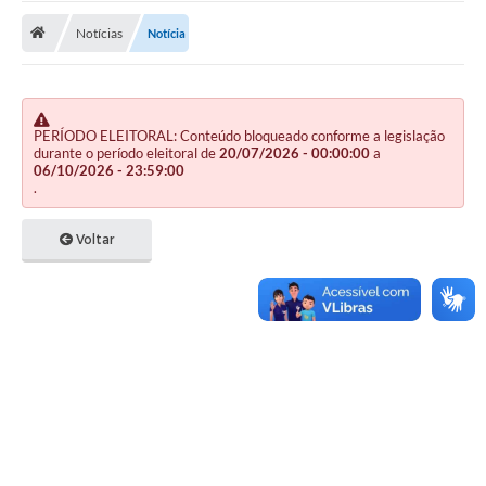
Notícias
Notícia
Publicações
A Prefeitura
A Nossa Cidade
PERÍODO ELEITORAL: Conteúdo bloqueado conforme a legislação
durante o período eleitoral de
20/07/2026 - 00:00:00
a
Mapa do Site
06/10/2026 - 23:59:00
.
Ouvidoria
Voltar
SIC
Legislação
Notícias
Formulários
Conselho Tutelar.
Carta de Serviços