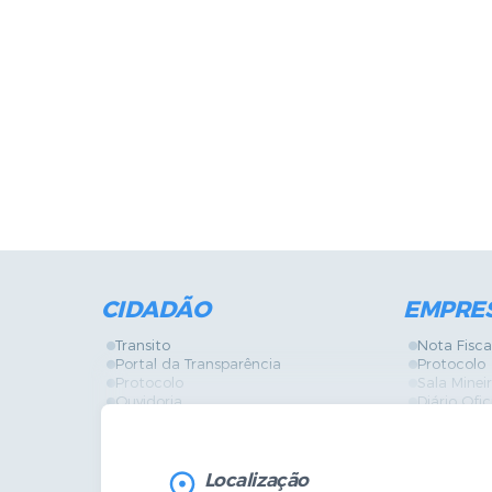
CIDADÃO
EMPRE
Transito
Nota Fisca
Portal da Transparência
Protocolo
Protocolo
Sala Mine
Ouvidoria
Diário Ofic
Vigilância Sanitária
Certidões
SIC
IPTU
IPTU
Licença de
Legislação
Licitações
Localização