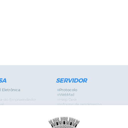
SA
SERVIDOR
l Eletrônica
Protocolo
WebMail
ira do Empreendedor
Help Desk
ial
Informe de rendimento
Contracheque
Formulários
 Localização
GPI
Diário Oficial