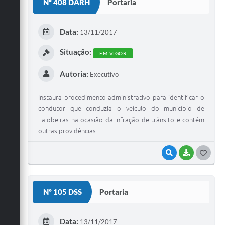
Nº 408 DARH
Portaria
T
E
Data:
13/11/2017
I
Situação:
EM VIGOR
Autoria:
Executivo
Instaura procedimento administrativo para identificar o
condutor que conduzia o veículo do município de
Taiobeiras na ocasião da infração de trânsito e contém
outras providências.
VISUALIZAR
BAIXAR
G
O
S
Nº 105 DSS
Portaria
T
E
Data:
13/11/2017