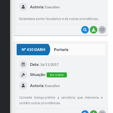
Autoria:
Executivo
Estabelece ponto facultativo e dá outras providências.
VISUALIZAR
BAIXAR
G
O
S
Nº 410 DARH
Portaria
T
E
Data:
16/11/2017
I
Situação:
EM VIGOR
Autoria:
Executivo
Concede licença-prêmio a servidora que menciona e
contém outras providências.