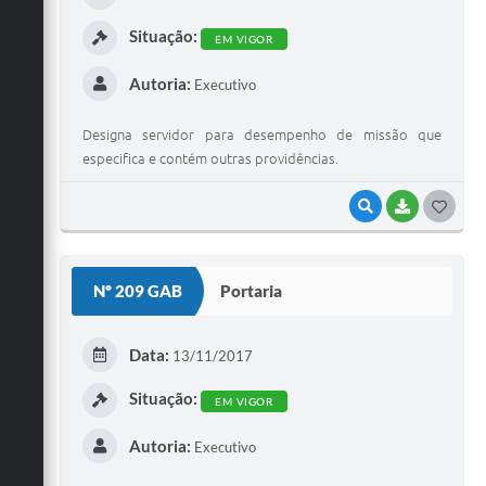
I
Situação:
EM VIGOR
Autoria:
Executivo
Designa servidor para desempenho de missão que
especifica e contém outras providências.
VISUALIZAR
BAIXAR
G
O
S
Nº 209 GAB
Portaria
T
E
Data:
13/11/2017
I
Situação:
EM VIGOR
Autoria:
Executivo