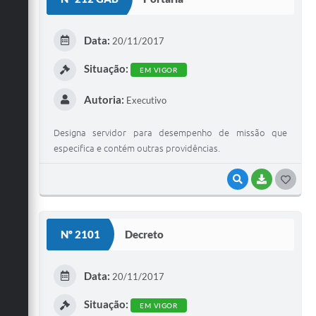
T
E
Data:
20/11/2017
I
Situação:
EM VIGOR
Autoria:
Executivo
Designa servidor para desempenho de missão que
especifica e contém outras providências.
VISUALIZAR
BAIXAR
G
O
S
Nº 2101
Decreto
T
E
Data:
20/11/2017
I
Situação:
EM VIGOR