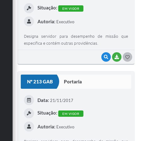
I
Situação:
EM VIGOR
Autoria:
Executivo
Designa servidor para desempenho de missão que
especifica e contém outras providências.
VISUALIZAR
BAIXAR
G
O
S
Nº 213 GAB
Portaria
T
E
Data:
21/11/2017
I
Situação:
EM VIGOR
Autoria:
Executivo