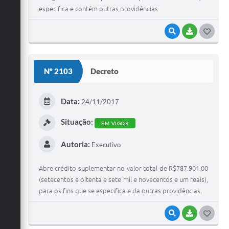
especifica e contém outras providências.
VISUALIZAR
BAIXAR
G
O
S
Nº 2103
Decreto
T
E
Data:
24/11/2017
I
Situação:
EM VIGOR
Autoria:
Executivo
Abre crédito suplementar no valor total de R$787.901,00
(setecentos e oitenta e sete mil e novecentos e um reais),
para os fins que se especifica e da outras providências.
VISUALIZAR
BAIXAR
G
O