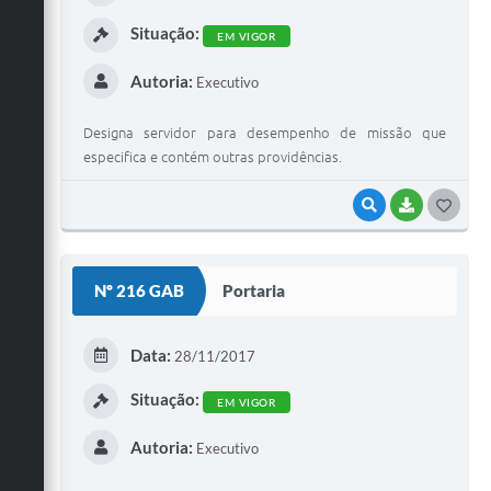
Situação:
EM VIGOR
Autoria:
Executivo
Designa servidor para desempenho de missão que
especifica e contém outras providências.
VISUALIZAR
BAIXAR
G
O
S
Nº 216 GAB
Portaria
T
E
Data:
28/11/2017
I
Situação:
EM VIGOR
Autoria:
Executivo