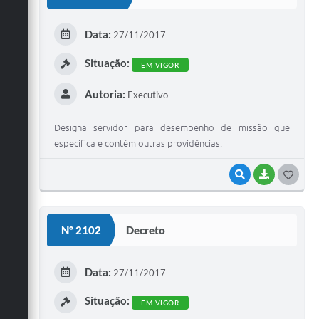
T
E
Data:
27/11/2017
I
Situação:
EM VIGOR
Autoria:
Executivo
Designa servidor para desempenho de missão que
especifica e contém outras providências.
VISUALIZAR
BAIXAR
G
O
S
Nº 2102
Decreto
T
E
Data:
27/11/2017
I
Situação:
EM VIGOR