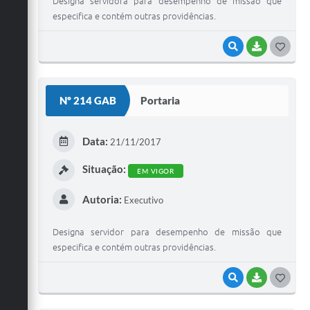
Designa servidora para desempenho de missão que
especifica e contém outras providências.
VISUALIZAR
BAIXAR
G
O
S
Nº 214 GAB
Portaria
T
E
Data:
21/11/2017
I
Situação:
EM VIGOR
Autoria:
Executivo
Designa servidor para desempenho de missão que
especifica e contém outras providências.
VISUALIZAR
BAIXAR
G
O