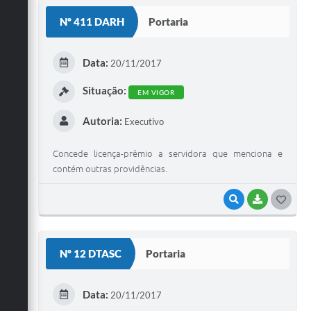
S
Nº 411 DARH
Portaria
T
E
Data:
20/11/2017
I
Situação:
EM VIGOR
Autoria:
Executivo
Concede licença-prêmio a servidora que menciona e
contém outras providências.
VISUALIZAR
BAIXAR
G
O
S
Nº 12 DTASC
Portaria
T
E
Data:
20/11/2017
I