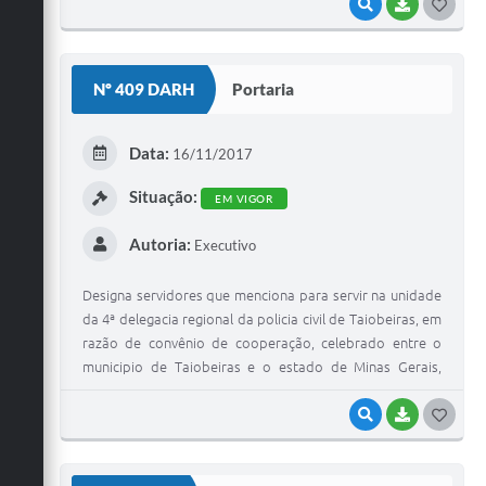
VISUALIZAR
BAIXAR
G
O
S
Nº 409 DARH
Portaria
T
E
Data:
16/11/2017
I
Situação:
EM VIGOR
Autoria:
Executivo
Designa servidores que menciona para servir na unidade
da 4ª delegacia regional da policia civil de Taiobeiras, em
razão de convênio de cooperação, celebrado entre o
municipio de Taiobeiras e o estado de Minas Gerais,
através da polícia civil e contém outras providências.
VISUALIZAR
BAIXAR
G
O
S