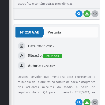
especifica e contém outras providências.
VISUALIZAR
BAIXAR
G
O
S
Nº 210 GAB
Portaria
T
E
Data:
20/11/2017
I
Situação:
EM VIGOR
Autoria:
Executivo
Designa servidor que menciona para representar o
municipio de Taiobeiras no comitê de bacia hidrografica
dos afluentes mineiros do médio e baixo rio
jequitinhonha - JQ3 para o periodo 2017/2021, na
condição de suplente.
VISUALIZAR
BAIXAR
G