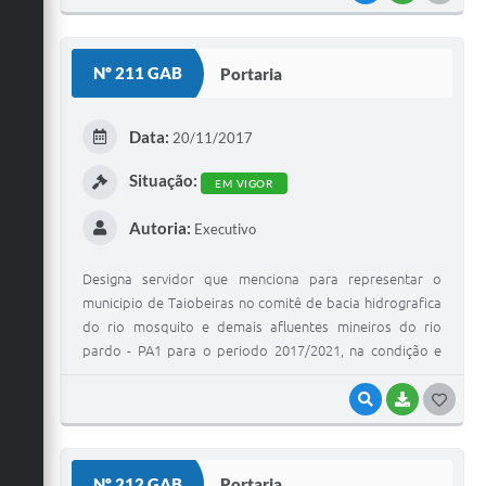
O
S
Nº 211 GAB
Portaria
T
E
Data:
20/11/2017
I
Situação:
EM VIGOR
Autoria:
Executivo
Designa servidor que menciona para representar o
municipio de Taiobeiras no comitê de bacia hidrografica
do rio mosquito e demais afluentes mineiros do rio
pardo - PA1 para o periodo 2017/2021, na condição e
suplente.
VISUALIZAR
BAIXAR
G
O
S
Nº 212 GAB
Portaria