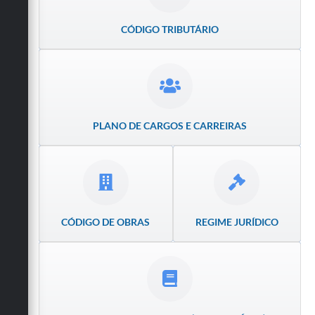
Obras
CÓDIGO TRIBUTÁRIO
Emprega
Agenda
Galeria de Fotos
PLANO DE CARGOS E CARREIRAS
Galeria de Vídeos
Serviços Online
Enquete
Links
CÓDIGO DE OBRAS
REGIME JURÍDICO
Telefones Úteis
Contato
Sala M. do Empreendedor