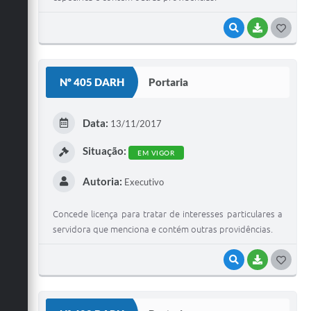
VISUALIZAR
BAIXAR
G
O
S
Nº 405 DARH
Portaria
T
E
Data:
13/11/2017
I
Situação:
EM VIGOR
Autoria:
Executivo
Concede licença para tratar de interesses particulares a
servidora que menciona e contém outras providências.
VISUALIZAR
BAIXAR
G
O
S