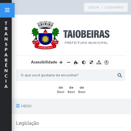
LOGIN / CADASTRO
T
R
A
N
S
P
A
R
Acessibilidade
Ê
N
C
I
A
MENU
Principal
Legislação
TRANSPARÊNCIA