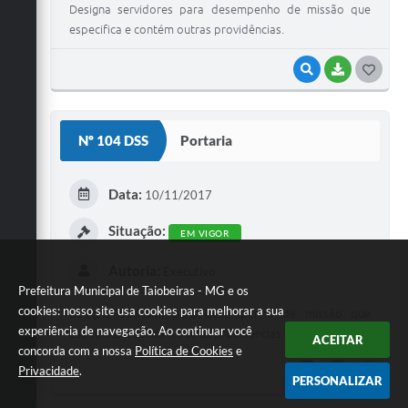
Designa servidores para desempenho de missão que
especifica e contém outras providências.
VISUALIZAR
BAIXAR
G
O
S
Nº 104 DSS
Portaria
T
E
Data:
10/11/2017
I
Situação:
EM VIGOR
Autoria:
Executivo
Prefeitura Municipal de Taiobeiras - MG e os
cookies: nosso site usa cookies para melhorar a sua
Designa servidor para desempenho de missão que
experiência de navegação. Ao continuar você
especifica e contém outras providências.
ACEITAR
concorda com a nossa
Política de Cookies
e
Privacidade
.
VISUALIZAR
BAIXAR
G
PERSONALIZAR
O