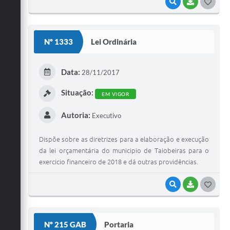
VISUALIZAR
BAIXAR
G
O
S
Nº 1333
Lei Ordinária
T
E
Data:
28/11/2017
I
Situação:
EM VIGOR
Autoria:
Executivo
Dispõe sobre as diretrizes para a elaboração e execução
da lei orçamentária do municipio de Taiobeiras para o
exercicio financeiro de 2018 e dá outras providências.
VISUALIZAR
BAIXAR
G
O
S
Nº 215 GAB
Portaria