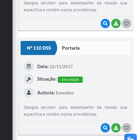
Designa servidor para desempenho de missão que
especifica e contém outras providências.
VISUALIZAR
BAIXAR
G
O
S
Nº 110 DSS
Portaria
T
E
Data:
22/11/2017
I
Situação:
EM VIGOR
Autoria:
Executivo
Designa servidor para desempenho de missão que
especifica e contém outras providências.
VISUALIZAR
BAIXAR
G
O