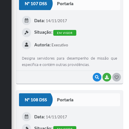
Nº 107 DSS
Portaria
T
E
Data:
14/11/2017
I
Situação:
EM VIGOR
Autoria:
Executivo
Designa servidores para desempenho de missão que
especifica e contém outras providências.
VISUALIZAR
BAIXAR
G
O
S
Nº 108 DSS
Portaria
T
E
Data:
14/11/2017
I
Situação:
EM VIGOR