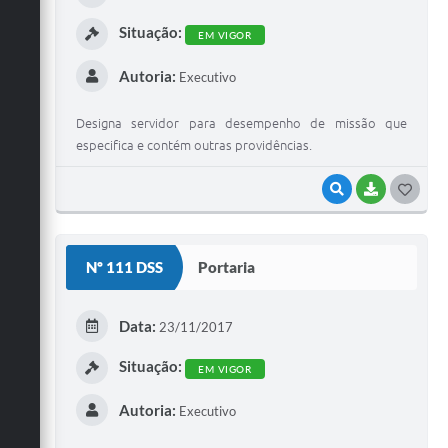
I
Situação:
EM VIGOR
Autoria:
Executivo
Designa servidor para desempenho de missão que
especifica e contém outras providências.
VISUALIZAR
BAIXAR
G
O
S
Nº 111 DSS
Portaria
T
E
Data:
23/11/2017
I
Situação:
EM VIGOR
Autoria:
Executivo