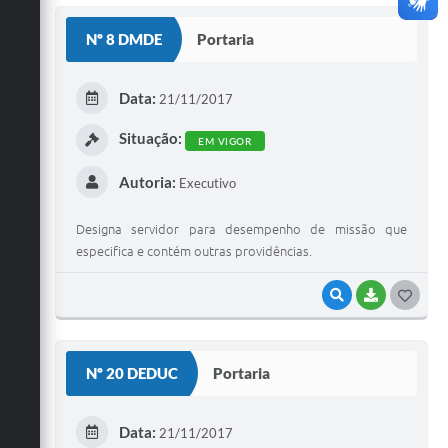
S
Nº 8 DMDE
Portaria
T
E
Data:
21/11/2017
I
Situação:
EM VIGOR
Autoria:
Executivo
Designa servidor para desempenho de missão que
especifica e contém outras providências.
VISUALIZAR
BAIXAR
G
O
S
Nº 20 DEDUC
Portaria
T
E
Data:
21/11/2017