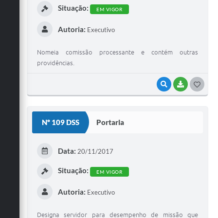
Situação:
EM VIGOR
Autoria:
Executivo
Nomeia comissão processante e contém outras
providências.
VISUALIZAR
BAIXAR
G
O
S
Nº 109 DSS
Portaria
T
E
Data:
20/11/2017
I
Situação:
EM VIGOR
Autoria:
Executivo
Designa servidor para desempenho de missão que