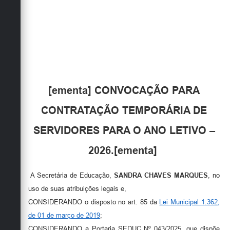
Obras
Emprega
Agenda
Galeria de Fotos
[ementa] CONVOCAÇÃO PARA
Galeria de Vídeos
CONTRATAÇÃO TEMPORÁRIA DE
Serviços Online
SERVIDORES PARA O ANO LETIVO –
Enquete
2026.[ementa]
Links
Telefones Úteis
A Secretária de Educação,
SANDRA CHAVES MARQUES
, no
uso de suas atribuições legais e,
Contato
CONSIDERANDO o disposto no art. 85 da
Lei Municipal 1.362,
Sala M. do Empreendedor
de 01 de março de 2019
;
CONSIDERANDO a Portaria SEDUC Nº 043/2025, que dispõe