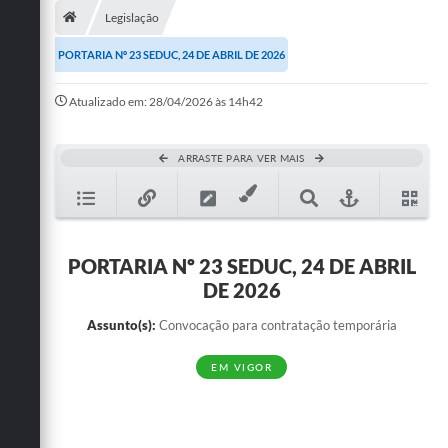
Legislação
Publicações
PORTARIA Nº 23 SEDUC, 24 DE ABRIL DE 2026
A Prefeitura
Atualizado em: 28/04/2026 às 14h42
A Nossa Cidade
Mapa do Site
ARRASTE PARA VER MAIS
Ouvidoria
SIC
PORTARIA Nº 23 SEDUC, 24 DE ABRIL
Legislação
DE 2026
Notícias
Assunto(s):
Convocação para contratação temporária
Formulários
EM VIGOR
Conselho Tutelar.
Carta de Serviços