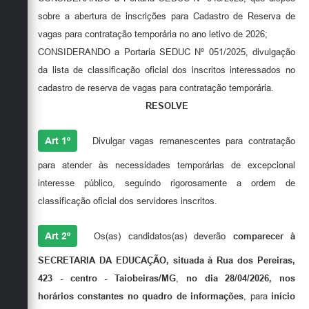
Secretarias
sobre a abertura de inscrições para Cadastro de Reserva de
vagas para contratação temporária no ano letivo de 2026;
CONSIDERANDO a Portaria SEDUC Nº 051/2025, divulgação
da lista de classificação oficial dos inscritos interessados no
cadastro de reserva de vagas para contratação temporária.
RESOLVE
Art 1º
Divulgar vagas remanescentes para contratação
para atender às necessidades temporárias de excepcional
interesse público, seguindo rigorosamente a ordem de
classificação oficial dos servidores inscritos.
Art 2º
Os(as) candidatos(as) deverão
comparecer
à
SECRETARIA DA EDUCAÇÃO, situada à Rua dos Pereiras,
423 - centro - Taiobeiras/MG
,
no dia
28/04/2026
, nos
horários constantes no
quadro de informações
, para
início