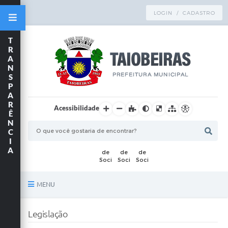
LOGIN / CADASTRO
T
R
A
N
S
P
A
R
Acessibilidade
Ê
N
C
I
A
MENU
Principal
Legislação
TRANSPARÊNCIA