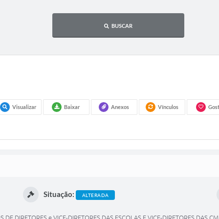
BUSCAR
Visualizar
Baixar
Anexos
Vínculos
Gost
Situação:
ALTERADA
 DE DIRETORES e VICE-DIRETORES DAS ESCOLAS E VICE-DIRETORES DAS CME