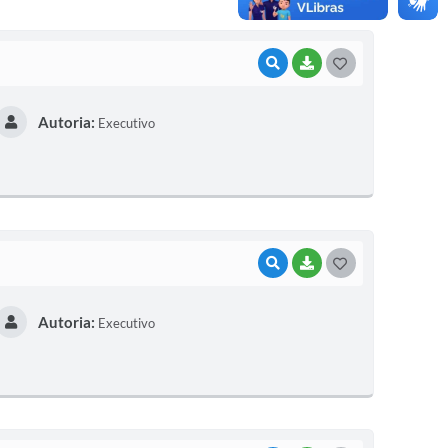
VISUALIZAR
BAIXAR
G
O
Autoria:
Executivo
S
T
E
I
VISUALIZAR
BAIXAR
G
O
Autoria:
Executivo
S
T
E
I