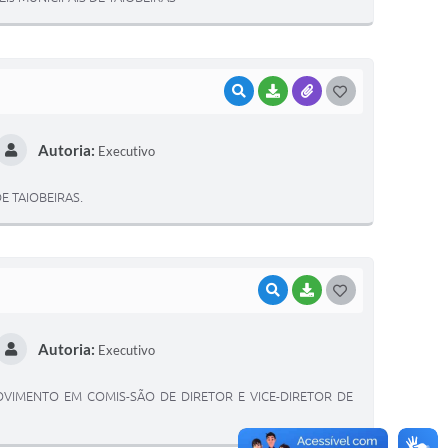
E
I
VISUALIZAR
BAIXAR
ANEXOS
G
O
Autoria:
Executivo
S
T
E TAIOBEIRAS.
E
I
VISUALIZAR
BAIXAR
G
O
Autoria:
Executivo
S
T
IMENTO EM COMIS-SÃO DE DIRETOR E VICE-DIRETOR DE
E
I