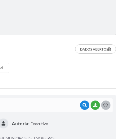
DADOS ABERTOS
ei
VISUALIZAR
BAIXAR
G
O
Autoria:
Executivo
S
T
Is MUNICIPAIS DE TAIOBEIRAS