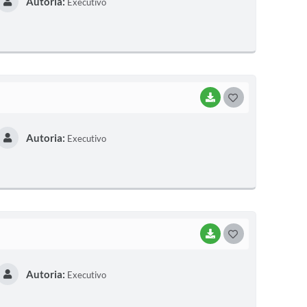
Autoria:
Executivo
S
T
E
I
BAIXAR
G
O
Autoria:
Executivo
S
T
E
I
BAIXAR
G
O
Autoria:
Executivo
S
T