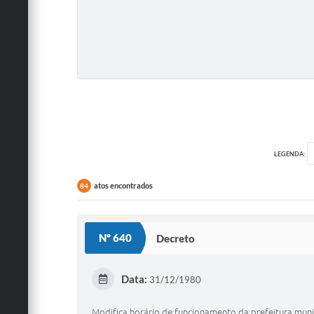
LEGENDA:
atos encontrados
84
Nº 640
Decreto
Data:
31/12/1980
Modifica horário de funcionamento da prefeitura munic