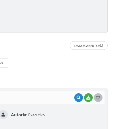
DADOS ABERTOS
ei
VISUALIZAR
BAIXAR
G
O
Autoria:
Executivo
S
T