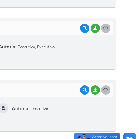
E
I
VISUALIZAR
BAIXAR
G
O
Autoria:
Executivo, Executivo
S
T
E
I
VISUALIZAR
BAIXAR
G
O
Autoria:
Executivo
S
T
E
I