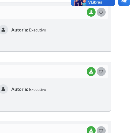
BAIXAR
G
O
Autoria:
Executivo
S
T
E
I
BAIXAR
G
O
Autoria:
Executivo
S
T
E
I
BAIXAR
G