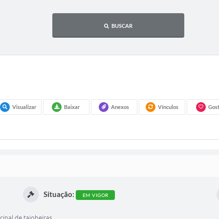
BUSCAR
Visualizar
Baixar
Anexos
Vínculos
Gost
Situação:
EM VIGOR
ipal de taiobeiras.