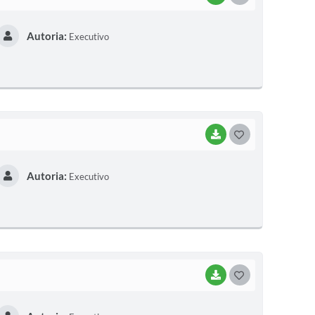
O
Autoria:
Executivo
S
T
E
I
BAIXAR
G
O
Autoria:
Executivo
S
T
E
I
BAIXAR
G
O