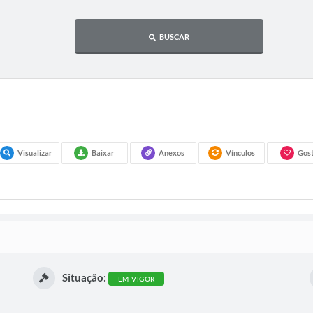
BUSCAR
Visualizar
Baixar
Anexos
Vínculos
Gost
Situação:
EM VIGOR