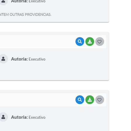
Autoria:
Executivo
S
T
NTEM OUTRAS PROVIDENCIAS.
E
I
VISUALIZAR
BAIXAR
G
O
Autoria:
Executivo
S
T
E
I
VISUALIZAR
BAIXAR
G
O
Autoria:
Executivo
S
T