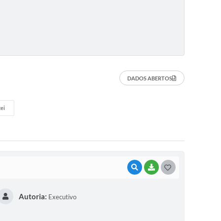
DADOS ABERTOS
ei
VISUALIZAR
BAIXAR
G
O
Autoria:
Executivo
S
T