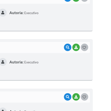
O
Autoria:
Executivo
S
T
E
I
VISUALIZAR
BAIXAR
G
O
Autoria:
Executivo
S
T
E
I
VISUALIZAR
BAIXAR
G
O