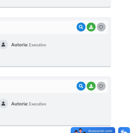
E
I
VISUALIZAR
BAIXAR
G
O
Autoria:
Executivo
S
T
E
I
VISUALIZAR
BAIXAR
G
O
Autoria:
Executivo
S
T
E
I