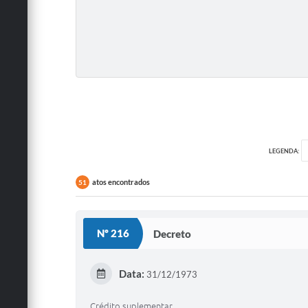
LEGENDA:
atos encontrados
51
Nº 216
Decreto
Data:
31/12/1973
Crédito suplementar.