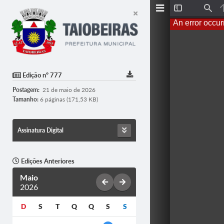
T
F
o
i
An error occur
g
n
g
d
l
e
S
i
d
Edição nº 777
e
b
Postagem:
21 de maio de 2026
a
r
Tamanho:
6 páginas (171,53 KB)
Assinatura Digital
Edições Anteriores
Maio
2026
D
S
T
Q
Q
S
S