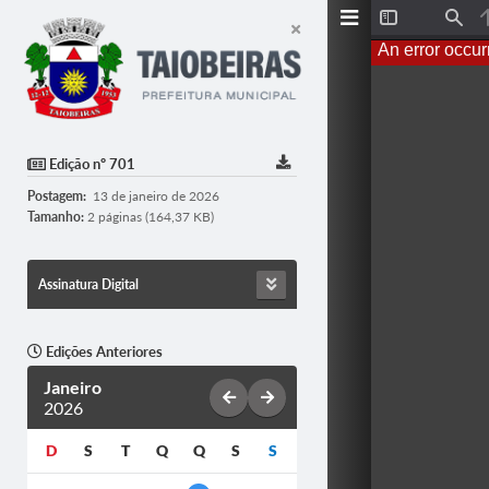
T
F
o
i
An error occur
g
n
g
d
l
e
S
i
d
Edição nº 701
e
b
Postagem:
13 de janeiro de 2026
a
r
Tamanho:
2 páginas (164,37 KB)
Assinatura Digital
Edições Anteriores
Janeiro
2026
D
S
T
Q
Q
S
S