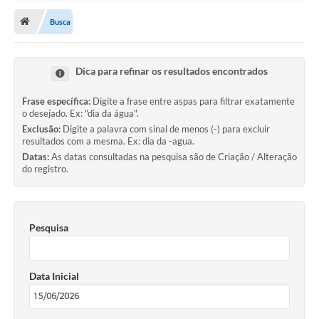
Busca
Publicações
A Prefeitura
Dica para refinar os resultados encontrados
A Nossa Cidade
Frase específica:
Digite a frase entre aspas para filtrar exatamente
Mapa do Site
o desejado. Ex: "dia da água".
Exclusão:
Digite a palavra com sinal de menos (-) para excluir
Ouvidoria
resultados com a mesma. Ex: dia da -agua.
Datas:
As datas consultadas na pesquisa são de Criação / Alteração
SIC
do registro.
Legislação
Notícias
Pesquisa
Formulários
Data Inicial
Conselho Tutelar.
Carta de Serviços