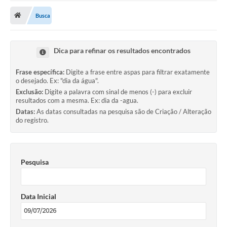
Busca
Publicações
A Prefeitura
Dica para refinar os resultados encontrados
A Nossa Cidade
Frase específica:
Digite a frase entre aspas para filtrar exatamente
Mapa do Site
o desejado. Ex: "dia da água".
Exclusão:
Digite a palavra com sinal de menos (-) para excluir
Ouvidoria
resultados com a mesma. Ex: dia da -agua.
Datas:
As datas consultadas na pesquisa são de Criação / Alteração
SIC
do registro.
Legislação
Notícias
Pesquisa
Formulários
Data Inicial
Conselho Tutelar.
Carta de Serviços