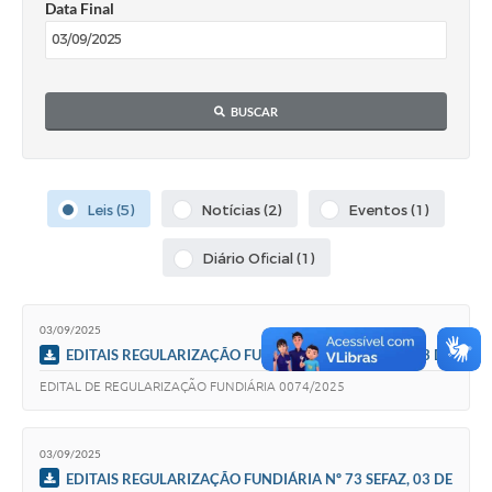
Data Final
Obras
Emprega
Agenda
BUSCAR
Galeria de Fotos
Galeria de Vídeos
Leis (5)
Notícias (2)
Eventos (1)
Serviços Online
Diário Oficial (1)
Enquete
Links
03/09/2025
EDITAIS REGULARIZAÇÃO FUNDIÁRIA Nº 74 SEFAZ, 03 DE
Telefones Úteis
SETEMBRO DE 2025
EDITAL DE REGULARIZAÇÃO FUNDIÁRIA 0074/2025
Contato
Sala M. do Empreendedor
03/09/2025
EDITAIS REGULARIZAÇÃO FUNDIÁRIA Nº 73 SEFAZ, 03 DE