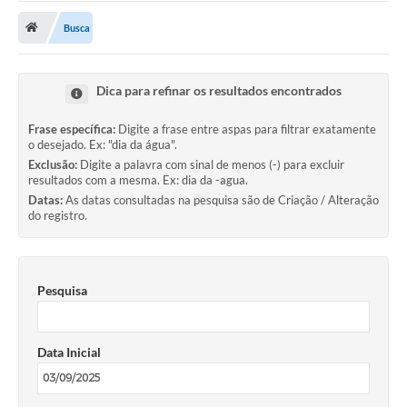
Busca
Publicações
A Prefeitura
Dica para refinar os resultados encontrados
A Nossa Cidade
Frase específica:
Digite a frase entre aspas para filtrar exatamente
Mapa do Site
o desejado. Ex: "dia da água".
Exclusão:
Digite a palavra com sinal de menos (-) para excluir
Ouvidoria
resultados com a mesma. Ex: dia da -agua.
Datas:
As datas consultadas na pesquisa são de Criação / Alteração
SIC
do registro.
Legislação
Notícias
Pesquisa
Formulários
Data Inicial
Conselho Tutelar.
Carta de Serviços