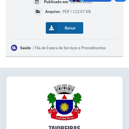
Publicado em:
02/06/2026
Obras
Arquivo:
PDF | 112,07 KB
Emprega
Baixar
Agenda
Galeria de Fotos
Saúde
Fila de Espera de Serviços e Procedimentos
Galeria de Vídeos
Serviços Online
Enquete
Links
Telefones Úteis
Contato
Sala M. do Empreendedor