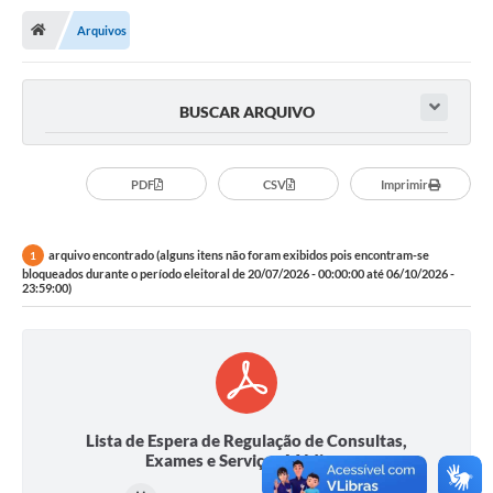
Arquivos
Publicações
A Prefeitura
BUSCAR ARQUIVO
A Nossa Cidade
Mapa do Site
PDF
CSV
Imprimir
Ouvidoria
arquivo encontrado (alguns itens não foram exibidos pois encontram-se
1
SIC
bloqueados durante o período eleitoral de 20/07/2026 - 00:00:00 até 06/10/2026 -
23:59:00)
Legislação
Notícias
Formulários
Conselho Tutelar.
Lista de Espera de Regulação de Consultas,
Exames e Serviços Médicos
Carta de Serviços