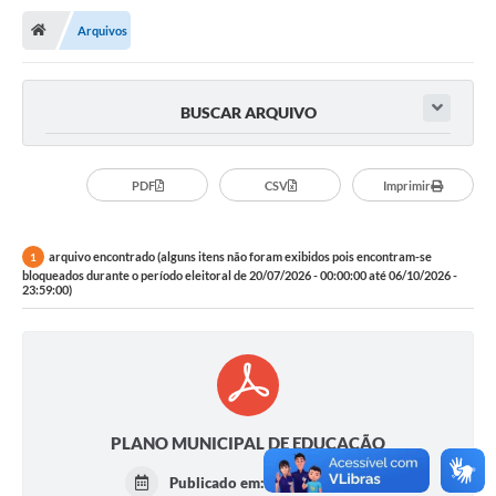
Arquivos
Publicações
A Prefeitura
BUSCAR ARQUIVO
A Nossa Cidade
Mapa do Site
PDF
CSV
Imprimir
Ouvidoria
arquivo encontrado (alguns itens não foram exibidos pois encontram-se
1
SIC
bloqueados durante o período eleitoral de 20/07/2026 - 00:00:00 até 06/10/2026 -
23:59:00)
Legislação
Notícias
Formulários
Conselho Tutelar.
PLANO MUNICIPAL DE EDUCAÇÃO
Carta de Serviços
Publicado em:
22/06/2015