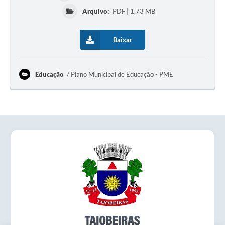
Obras
Arquivo:
PDF | 1,73 MB
Emprega
Baixar
Agenda
Galeria de Fotos
Educação
Plano Municipal de Educação - PME
Galeria de Vídeos
Serviços Online
Enquete
Links
Telefones Úteis
Contato
Sala M. do Empreendedor