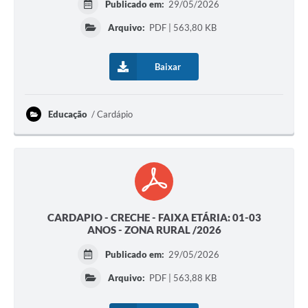
Publicado em:
29/05/2026
Obras
Arquivo:
PDF | 563,80 KB
Emprega
Baixar
Agenda
Galeria de Fotos
Educação
Cardápio
Galeria de Vídeos
Serviços Online
Enquete
Links
CARDAPIO - CRECHE - FAIXA ETÁRIA: 01-03
ANOS - ZONA RURAL /2026
Telefones Úteis
Publicado em:
29/05/2026
Contato
Arquivo:
PDF | 563,88 KB
Sala M. do Empreendedor