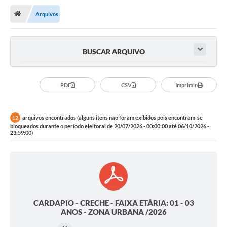
Arquivos
Publicações
A Prefeitura
BUSCAR ARQUIVO
A Nossa Cidade
Mapa do Site
PDF
CSV
Imprimir
Ouvidoria
arquivos encontrados (alguns itens não foram exibidos pois encontram-se
12
SIC
bloqueados durante o período eleitoral de 20/07/2026 - 00:00:00 até 06/10/2026 -
23:59:00)
Legislação
Notícias
Formulários
Conselho Tutelar.
CARDAPIO - CRECHE - FAIXA ETÁRIA: 01 - 03
ANOS - ZONA URBANA /2026
Carta de Serviços