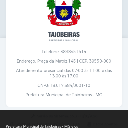
Secretarias
Telefone: 3838451414
Endereço: Praça da Matriz,145 | CEP: 39550-000
Atendimento presencial das 07:00 às 11:00 e das
13:00 às 17:00
CNPJ: 18.017.384/0001-10
Prefeitura Municipal de Taiobeiras - MG
Versão do Sistema:
3.5.3 - 19/06/2026
Portal atualizado em:
06/08/2026 11:14
Dados Abertos
Prefeitura Municipal de Taiobeiras - MG e os