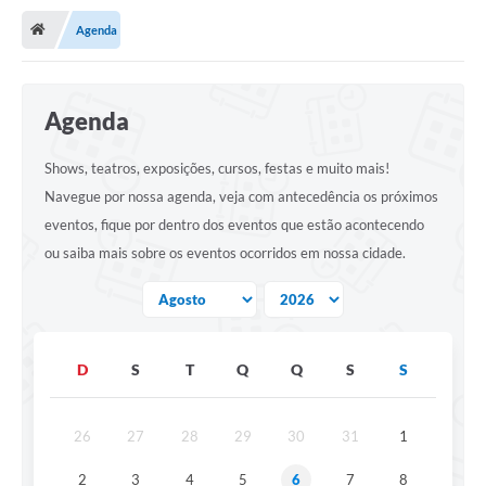
Agenda
Publicações
A Prefeitura
Agenda
A Nossa Cidade
Shows, teatros, exposições, cursos, festas e muito mais!
Mapa do Site
Navegue por nossa agenda, veja com antecedência os próximos
Ouvidoria
eventos, fique por dentro dos eventos que estão acontecendo
ou saiba mais sobre os eventos ocorridos em nossa cidade.
SIC
Legislação
Notícias
D
S
T
Q
Q
S
S
Formulários
Conselho Tutelar.
26
27
28
29
30
31
1
Carta de Serviços
2
3
4
5
6
7
8