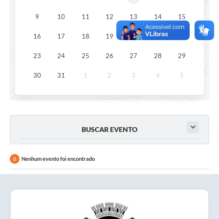
Obras
9
10
11
12
13
14
15
Emprega
16
17
18
19
20
21
22
Agenda
23
24
25
26
27
28
29
Galeria de Fotos
30
31
1
2
3
4
5
Galeria de Vídeos
Serviços Online
Enquete
BUSCAR EVENTO
Links
Nenhum evento foi encontrado
0
Telefones Úteis
Contato
Sala M. do Empreendedor