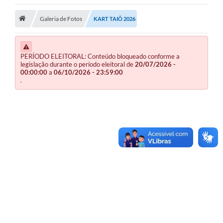
Publicações
Galeria de Fotos
KART TAIÔ 2026
A Prefeitura
PERÍODO ELEITORAL: Conteúdo bloqueado conforme a
A Nossa Cidade
legislação durante o período eleitoral de
20/07/2026 -
00:00:00
a
06/10/2026 - 23:59:00
Mapa do Site
.
Ouvidoria
SIC
Legislação
Notícias
Formulários
Conselho Tutelar.
Carta de Serviços