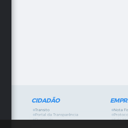
CIDADÃO
EMPR
Transito
Nota Fi
Portal da Transparência
Protoco
Protocolo
Sala Mi
Ouvidoria
Diário O