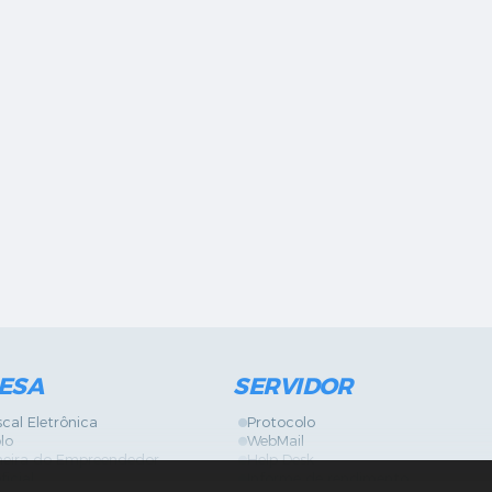
ESA
SERVIDOR
scal Eletrônica
Protocolo
lo
WebMail
neira do Empreendedor
Help Desk
ficial
Informe de rendimento