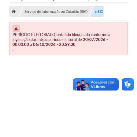
Publicações
Serviço de Informação ao Cidadão (SIC)
e-SIC
A Prefeitura
PERÍODO ELEITORAL: Conteúdo bloqueado conforme a
A Nossa Cidade
legislação durante o período eleitoral de
20/07/2026 -
00:00:00
a
06/10/2026 - 23:59:00
Mapa do Site
.
Ouvidoria
SIC
Legislação
Notícias
Formulários
Conselho Tutelar.
Carta de Serviços